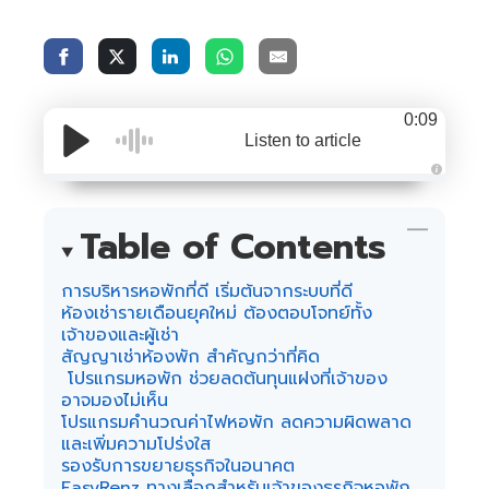
0:09
Listen to article
A
u
d
i
Table of Contents
o
i
s
g
การบริหารหอพักที่ดี เริ่มต้นจากระบบที่ดี
e
n
ห้องเช่ารายเดือนยุคใหม่ ต้องตอบโจทย์ทั้ง
e
เจ้าของและผู้เช่า
r
a
สัญญาเช่าห้องพัก สำคัญกว่าที่คิด
t
e
โปรแกรมหอพัก ช่วยลดต้นทุนแฝงที่เจ้าของ
d
อาจมองไม่เห็น
b
y
โปรแกรมคำนวณค่าไฟหอพัก ลดความผิดพลาด
A
I
และเพิ่มความโปร่งใส
a
รองรับการขยายธุรกิจในอนาคต
n
d
EasyRenz ทางเลือกสำหรับเจ้าของธุรกิจหอพัก
m