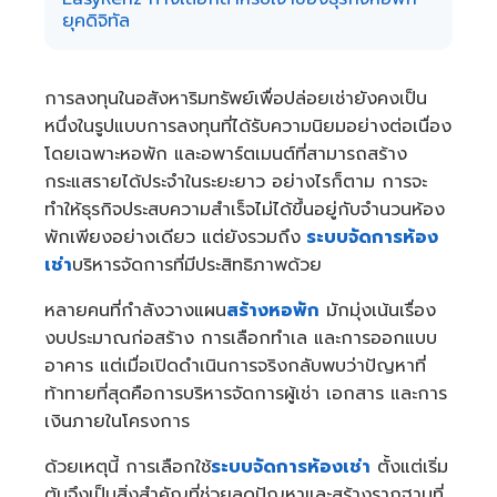
a
ยุคดิจิทัล
y
h
a
v
e
การลงทุนในอสังหาริมทรัพย์เพื่อปล่อยเช่ายังคงเป็น
s
li
g
หนึ่งในรูปแบบการลงทุนที่ได้รับความนิยมอย่างต่อเนื่อง
h
t
โดยเฉพาะหอพัก และอพาร์ตเมนต์ที่สามารถสร้าง
p
r
กระแสรายได้ประจำในระยะยาว อย่างไรก็ตาม การจะ
o
n
ทำให้ธุรกิจประสบความสำเร็จไม่ได้ขึ้นอยู่กับจำนวนห้อง
u
n
พักเพียงอย่างเดียว แต่ยังรวมถึง
ระบบจัดการห้อง
c
i
เช่า
บริหารจัดการที่มีประสิทธิภาพด้วย
a
ti
o
หลายคนที่กำลังวางแผน
สร้างหอพัก
มักมุ่งเน้นเรื่อง
n
n
งบประมาณก่อสร้าง การเลือกทำเล และการออกแบบ
u
a
n
อาคาร แต่เมื่อเปิดดำเนินการจริงกลับพบว่าปัญหาที่
c
e
ท้าทายที่สุดคือการบริหารจัดการผู้เช่า เอกสาร และการ
s
.
เงินภายในโครงการ
ด้วยเหตุนี้ การเลือกใช้
ระบบจัดการห้องเช่า
ตั้งแต่เริ่ม
ต้นจึงเป็นสิ่งสำคัญที่ช่วยลดปัญหาและสร้างรากฐานที่