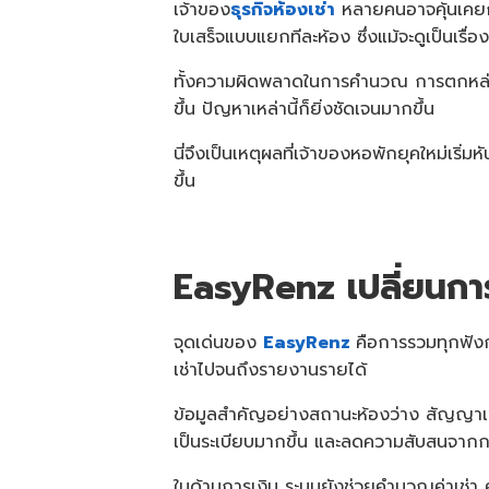
เจ้าของ
ธุรกิจห้องเช่า
หลายคนอาจคุ้นเคยก
ใบเสร็จแบบแยกทีละห้อง ซึ่งแม้จะดูเป็นเรื
ทั้งความผิดพลาดในการคำนวณ การตกหล่นของ
ขึ้น ปัญหาเหล่านี้ก็ยิ่งชัดเจนมากขึ้น
นี่จึงเป็นเหตุผลที่เจ้าของหอพักยุคใหม่เริ่มหั
ขึ้น
EasyRenz เปลี่ยนการ
จุดเด่นของ
EasyRenz
คือการรวมทุกฟัง
เช่าไปจนถึงรายงานรายได้
ข้อมูลสำคัญอย่างสถานะห้องว่าง สัญญาเช่
เป็นระเบียบมากขึ้น และลดความสับสนจากกา
ในด้านการเงิน ระบบยังช่วยคำนวณค่าเช่า ค