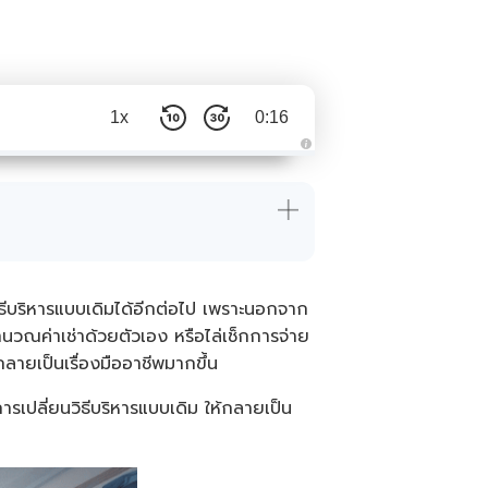
1x
0:16
A
u
d
i
o
i
s
g
e
n
e
วิธีบริหารแบบเดิมได้อีกต่อไป เพราะนอกจาก
r
a
นวณค่าเช่าด้วยตัวเอง หรือไล่เช็กการจ่าย
t
e
รกลายเป็นเรื่องมืออาชีพมากขึ้น
d
b
y
A
นการเปลี่ยนวิธีบริหารแบบเดิม ให้กลายเป็น
I
a
n
d
m
a
y