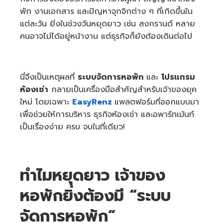
a
n
พัก งานเอกสาร และปัญหาจุกจิกต่าง ๆ ที่เกิดขึ้นใน
d
m
แต่ละวัน ยิ่งในช่วงวันหยุดยาว เช่น สงกรานต์ หลาย
a
y
คนอาจไม่ได้อยู่หน้างาน แต่ธุรกิจก็ยังต้องเดินต่อไป
h
a
v
e
s
li
g
นี่จึงเป็นเหตุผลที่
ระบบจัดการหอพัก
และ
โปรแกรม
h
t
ห้องเช่า
กลายเป็นเครื่องมือสำคัญสำหรับเจ้าของยุค
p
r
ใหม่ โดยเฉพาะ
EasyRenz
แพลตฟอร์มที่ออกแบบมา
o
n
เพื่อช่วยให้การบริหาร ธุรกิจห้องเช่า และอพาร์ทเม้นท์
u
n
เป็นเรื่องง่าย ครบ จบในที่เดียว!
c
i
a
ti
o
n
n
ทำไมหยุดยาว เจ้าของ
u
a
n
c
หอพักยิ่งต้องมี “ระบบ
e
s
.
จัดการหอพัก”