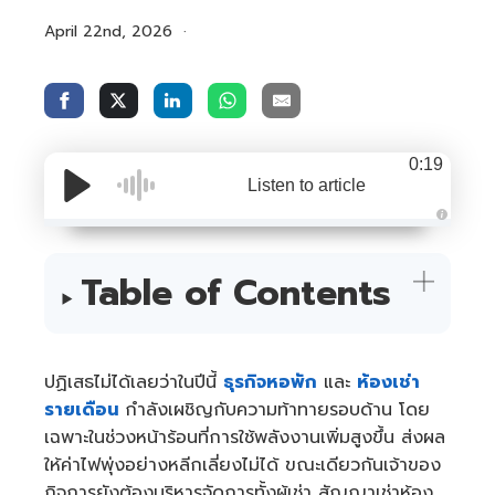
April 22nd, 2026
0:19
Listen to article
A
u
d
i
Table of Contents
o
i
s
g
e
n
e
ปฏิเสธไม่ได้เลยว่าในปีนี้
ธุรกิจหอพัก
และ
ห้องเช่า
r
a
รายเดือน
กำลังเผชิญกับความท้าทายรอบด้าน โดย
t
e
เฉพาะในช่วงหน้าร้อนที่การใช้พลังงานเพิ่มสูงขึ้น ส่งผล
d
b
y
ให้ค่าไฟพุ่งอย่างหลีกเลี่ยงไม่ได้ ขณะเดียวกันเจ้าของ
A
I
กิจการยังต้องบริหารจัดการทั้งผู้เช่า สัญญาเช่าห้อง